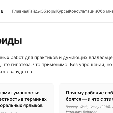
ов
Главная
Гайды
Обзоры
Курсы
Консультации
Обо мн
риды
ных работ для практиков и думающих владельце
, что гипотеза, что применимо. Без упрощений, но
ого занудства.
лами гуманности:
Почему рабочие соб
естность в терминах
боятся — и что с эт
оральных ярлыков
Rooney, Clark, Casey (2016). 
Veterinary Behavior