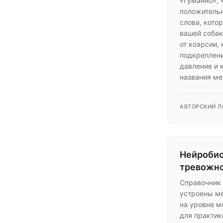
«Гуманно», 
положительн
слова, котор
вашей собак
от коэрсии,
подкреплен
давление и 
названия ме
АВТОРСКИЙ Л
Нейробио
тревожно
Справочник 
устроены ме
на уровне м
для практик