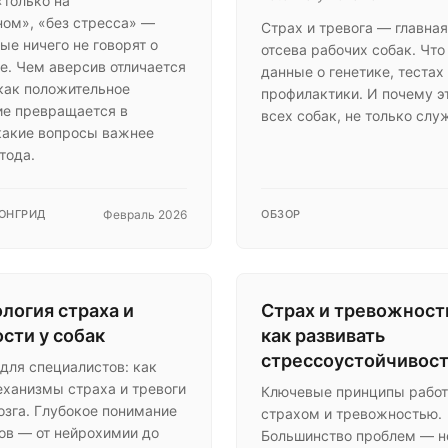
«только на
ом», «без стресса» —
Страх и тревога — главна
ые ничего не говорят о
отсева рабочих собак. Что
е. Чем аверсив отличается
данные о генетике, тестах
 как положительное
профилактики. И почему э
ие превращается в
всех собак, не только слу
какие вопросы важнее
тода.
ОНГРИД
Февраль 2026
ОБЗОР
логия страха и
Страх и тревожность
сти у собак
как развивать
стрессоустойчивос
для специалистов: как
ханизмы страха и тревоги
Ключевые принципы работ
озга. Глубокое понимание
страхом и тревожностью.
ов — от нейрохимии до
Большинство проблем — н