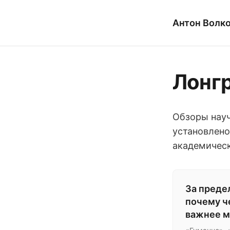
Антон Волк
Лонг
Обзоры науч
установлено
академическ
За преде
почему ч
важнее м