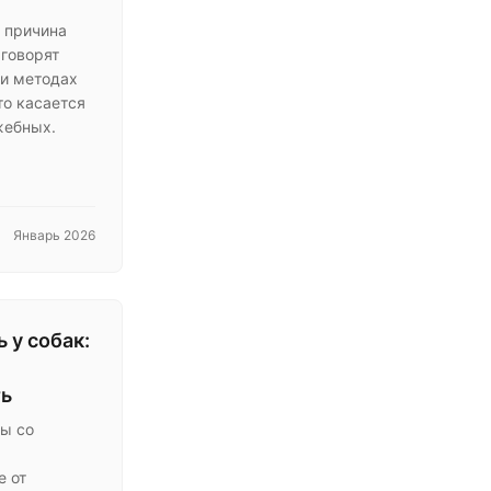
я причина
 говорят
 и методах
то касается
жебных.
Январь 2026
 у собак:
ть
ы со
е от