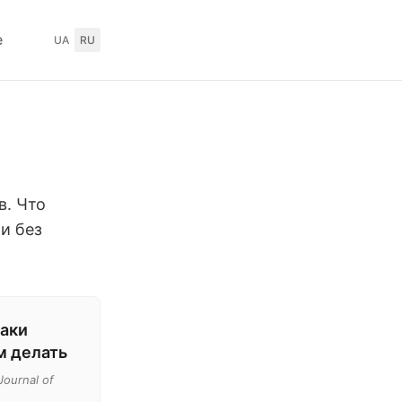
е
UA
RU
в. Что
 и без
аки
им делать
Journal of