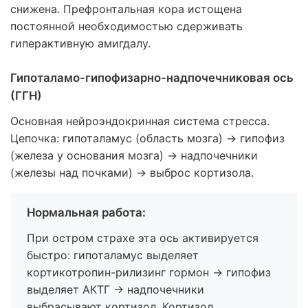
снижена. Префронтальная кора истощена
постоянной необходимостью сдерживать
гиперактивную амигдалу.
Гипоталамо-гипофизарно-надпочечниковая ось
(ГГН)
Основная нейроэндокринная система стресса.
Цепочка: гипоталамус (область мозга) → гипофиз
(железа у основания мозга) → надпочечники
(железы над почками) → выброс кортизола.
Нормальная работа:
При остром страхе эта ось активируется
быстро: гипоталамус выделяет
кортикотропин-рилизинг гормон → гипофиз
выделяет АКТГ → надпочечники
выбрасывают кортизол. Кортизол