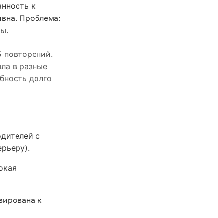
анность к
ивна. Проблема:
ы.
5 повторений.
шла в разные
обность долго
одителей с
рьеру).
окая
вирована к