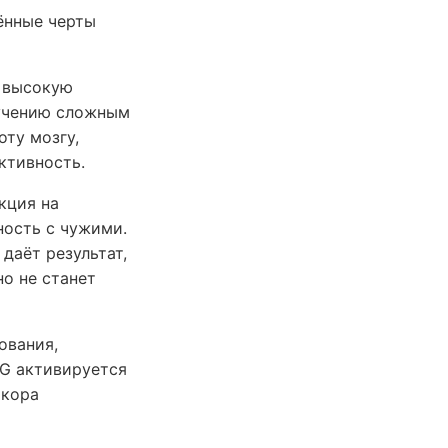
ённые черты
а высокую
бучению сложным
оту мозгу,
ктивность.
кция на
ность с чужими.
даёт результат,
но не станет
ования,
NG активируется
 кора