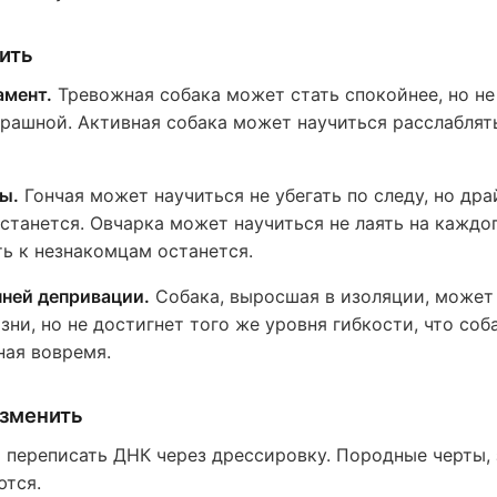
ить
амент.
Тревожная собака может стать спокойнее, но не
рашной. Активная собака может научиться расслаблять
ы.
Гончая может научиться не убегать по следу, но дра
станется. Овчарка может научиться не лаять на каждог
ь к незнакомцам останется.
ней депривации.
Собака, выросшая в изоляции, может
ни, но не достигнет того же уровня гибкости, что соба
ная вовремя.
зменить
 переписать ДНК через дрессировку. Породные черты,
ются.