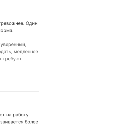
тревожнее. Один
норма.
 уверенный,
дать, медленнее
ы требуют
ет на работу
азвивается более