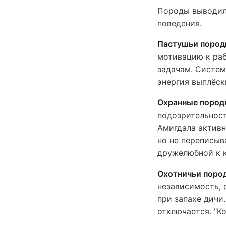
Породы выводили
поведения.
Пастушьи поро
мотивацию к раб
задачам. Систем
энергия выплёск
Охранные поро
подозрительност
Амигдала активн
но не переписыв
дружелюбной к 
Охотничьи поро
независимость, 
при запахе дичи
отключается. "К