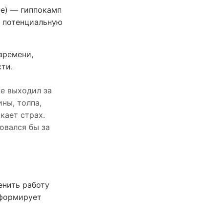
ие) — гиппокамп
к потенциальную
времени,
сти.
не выходил за
ны, толпа,
скает страх.
овался бы за
енить работу
 формирует