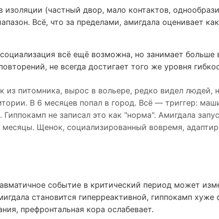
в изоляции (частный двор, мало контактов, однообраз
иапазон. Всё, что за пределами, амигдала оценивает ка
 социализация всё ещё возможна, но занимает больше 
повторений, не всегда достигает того же уровня гибко
 из питомника, вырос в вольере, редко видел людей, 
тории. В 6 месяцев попал в город. Всё — триггер: маши
. Гиппокамп не записал это как "норма". Амигдала запу
 месяцы. Щенок, социализированный вовремя, адаптир
авматичное событие в критический период может изм
Амигдала становится гиперреактивной, гиппокамп хуже
ния, префронтальная кора ослабевает.