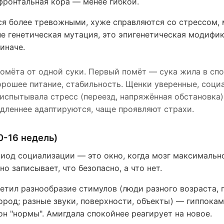
фронтальная кора — менее гибкой.
я более тревожными, хуже справляются со стрессом, 
не генетическая мутация, это эпигенетическая модифи
иначе.
омёта от одной суки. Первый помёт — сука жила в сп
орошее питание, стабильность. Щенки уверенные, соци
испытывала стресс (переезд, напряжённая обстановка)
дленнее адаптируются, чаще проявляют страхи.
0-16 недель)
иод социализации — это окно, когда мозг максимально
о записывает, что безопасно, а что нет.
етил разнообразие стимулов (люди разного возраста, 
ород; разные звуки, поверхности, объекты) — гиппокам
н "нормы". Амигдала спокойнее реагирует на новое.