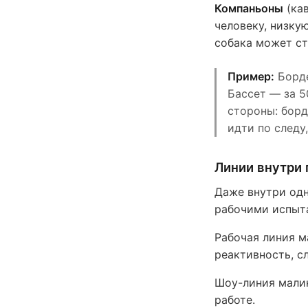
Компаньоны
(кав
человеку, низку
собака может ст
Пример:
Борде
Бассет — за 5
стороны: борд
идти по следу
Линии внутри
Даже внутри одн
рабочими испыта
Рабочая линия м
реактивность, с
Шоу-линия малин
работе.