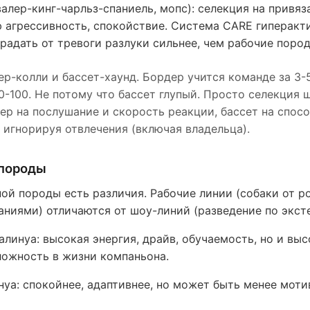
алер-кинг-чарльз-спаниель, мопс): селекция на привяз
ю агрессивность, спокойствие. Система CARE гиперакт
радать от тревоги разлуки сильнее, чем рабочие пород
р-колли и бассет-хаунд. Бордер учится команде за 3-
0-100. Не потому что бассет глупый. Просто селекция 
ер на послушание и скорость реакции, бассет на спос
, игнорируя отвлечения (включая владельца).
 породы
ой породы есть различия. Рабочие линии (собаки от р
ниями) отличаются от шоу-линий (разведение по эксте
алинуа: высокая энергия, драйв, обучаемость, но и выс
ложность в жизни компаньона.
уа: спокойнее, адаптивнее, но может быть менее моти