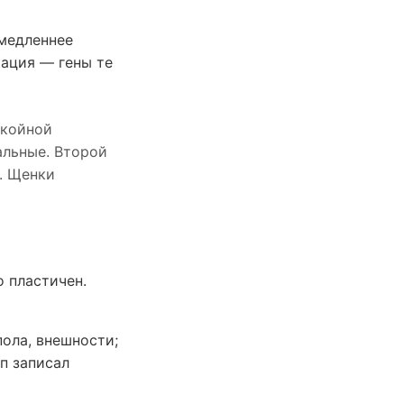
медленнее
кация — гены те
окойной
альные. Второй
. Щенки
 пластичен.
пола, внешности;
п записал