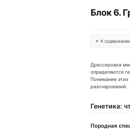
Блок 6. 
← К содержани
Дрессировка мен
определяются ге
Понимание этих 
разочарований.
Генетика: 
Породная спе