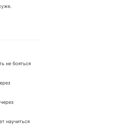
хуже.
ь не бояться
ерез
 через
ет научиться