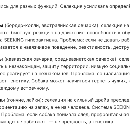
сь для разных функций. Селекция усиливала определ
ды
(бордер-колли, австралийская овчарка): селекция н
оте, быструю реакцию на движение, способность к о
а SEEKING гиперактивна. Проблема: если не давать раб
ивается в навязчивое поведение, реактивность, дестру
ды
(кавказская овчарка, среднеазиатская овчарка): селе
ь к незнакомцам, защиту территории, низкую социаль
ее реагирует на незнакомцев. Проблема: социализация 
ает генетику. Собака может научиться терпеть чужих, 
каждому встречному.
ды
(гончие, лайки): селекция на сильный драйв преслед
ориентацию на запах, а не на человека. Система SEEKI
. Проблема: если собака поймала след, префронтальная
оманды не работают" — не вредность, а генетика.