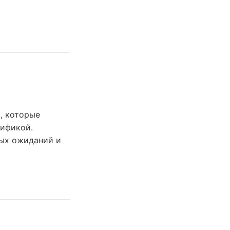
, которые
цификой.
ных ожиданий и