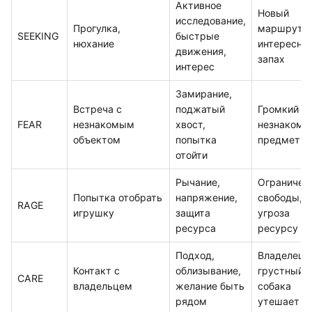
Активное
Новый
исследование,
Прогулка,
маршрут,
SEEKING
быстрые
нюхание
интересны
движения,
запах
интерес
Замирание,
Встреча с
поджатый
Громкий зв
FEAR
незнакомым
хвост,
незнакомы
объектом
попытка
предмет
отойти
Рычание,
Ограничен
Попытка отобрать
напряжение,
свободы,
RAGE
игрушку
защита
угроза
ресурса
ресурсу
Подход,
Владелец
Контакт с
облизывание,
грустный,
CARE
владельцем
желание быть
собака
рядом
утешает