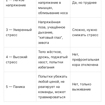
напряжение в
Да, но труднее
напряжение
мышцах,
облизывание носа
Напряжённая
поза, учащённое
3 — Умеренный
Сложно, нужно
дыхание,
стресс
снижать стресс
"китовый глаз",
зевота
Тело жёсткое,
Нет,
4 — Высокий
дрожь, поджатый
префронтальная
стресс
хвост, попытки
кора отключена
избегания
Попытки убежать
любой ценой, не
Нет, только
5 — Паника
реагирует на
выживание
команды, может
травмироваться