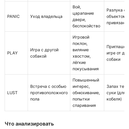
Вой,
Разлука с
царапание
PANIC
Уход владельца
объектом
двери,
привязанн
беспокойство
Игровой
поклон,
Приглашен
Игра с другой
виляние
PLAY
игре от др
собакой
хвостом,
собаки
лёгкие
покусывания
Повышенный
Встреча с особью
интерес,
Запах течн
LUST
противоположного
обнюхивание,
суки (для
пола
попытки
кобеля)
спаривания
Что анализировать