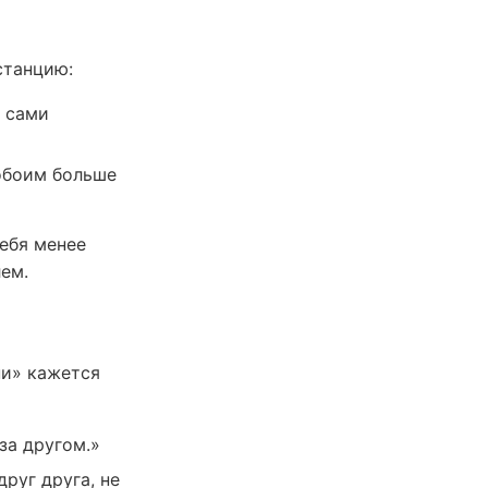
станцию:
и сами
 обоим больше
себя менее
ем.
ни» кажется
за другом.»
руг друга, не