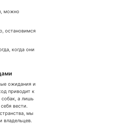
я, можно
то, остановимся
гда, когда они
цами
ные ожидания и
ход приводит к
собак, а лишь
себя вести.
остранства, мы
и владельцев.