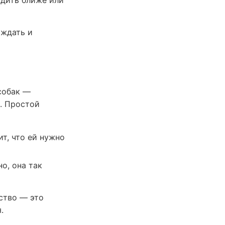
одить ближе или
ождать и
собак —
. Простой
т, что ей нужно
о, она так
ство — это
.