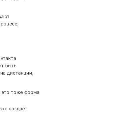
вают
процесс,
онтакте
ет быть
на дистанции,
— это тоже форма
уже создаёт