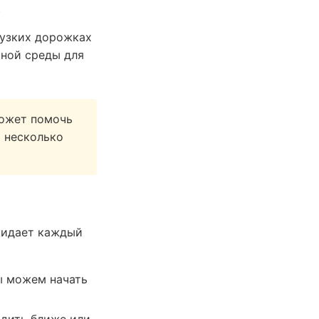
.
 узких дорожках
тной среды для
может помочь
т несколько
жидает каждый
ы можем начать