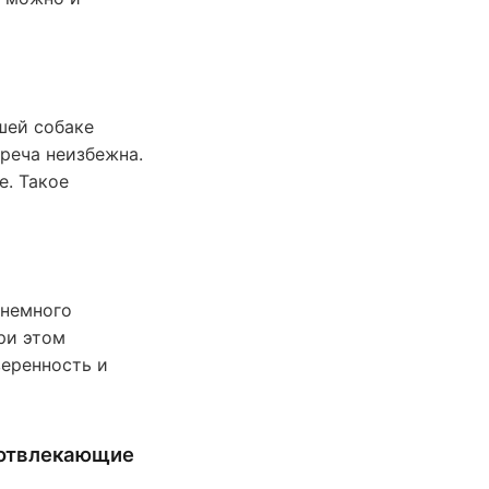
шей собаке
реча неизбежна.
е. Такое
 немного
ри этом
веренность и
 отвлекающие