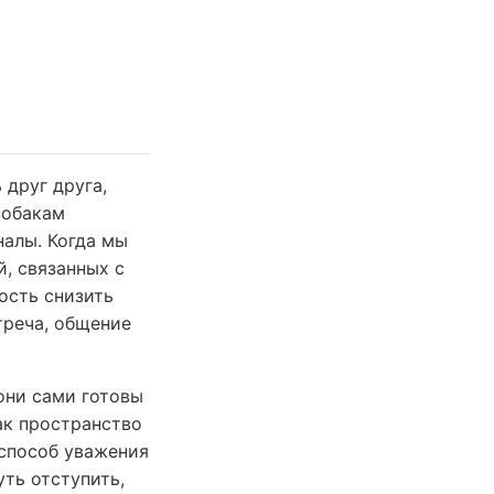
 друг друга,
собакам
налы. Когда мы
, связанных с
ость снизить
треча, общение
они сами готовы
ак пространство
 способ уважения
уть отступить,