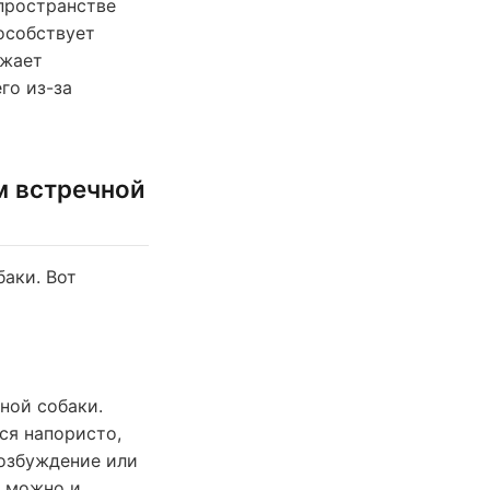
пространстве
пособствует
ижает
го из-за
м встречной
аки. Вот
ной собаки.
ся напористо,
возбуждение или
а можно и