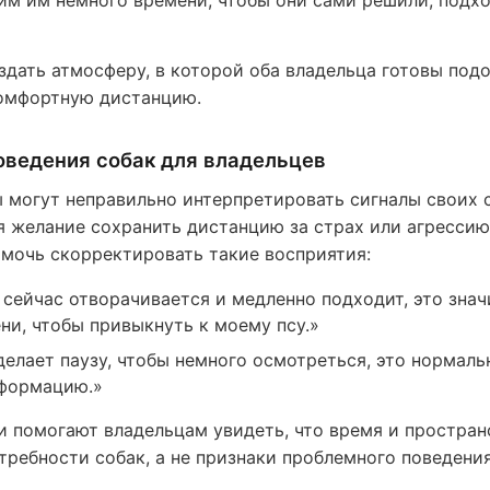
им им немного времени, чтобы они сами решили, подх
здать атмосферу, в которой оба владельца готовы под
омфортную дистанцию.
оведения собак для владельцев
 могут неправильно интерпретировать сигналы своих 
я желание сохранить дистанцию за страх или агрессию
мочь скорректировать такие восприятия:
сейчас отворачивается и медленно подходит, это значи
ни, чтобы привыкнуть к моему псу.»
елает паузу, чтобы немного осмотреться, это нормальн
нформацию.»
 помогают владельцам увидеть, что время и простран
требности собак, а не признаки проблемного поведения