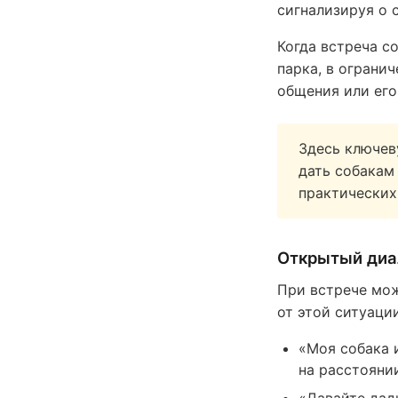
сигнализируя о 
Когда встреча с
парка, в ограни
общения или его
Здесь ключев
дать собакам
практических
Открытый диал
При встрече мож
от этой ситуаци
«Моя собака 
на расстояни