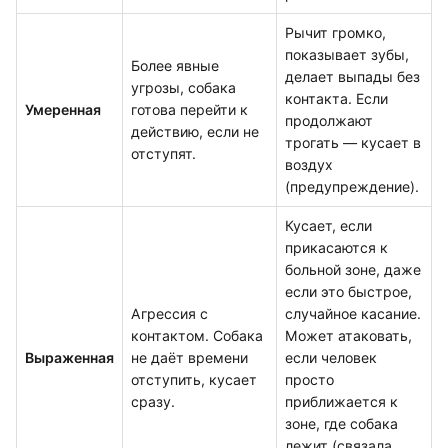
Рычит громко,
показывает зубы,
Более явные
делает выпады без
угрозы, собака
контакта. Если
Умеренная
готова перейти к
продолжают
действию, если не
трогать — кусает в
отступят.
воздух
(предупреждение).
Кусает, если
прикасаются к
больной зоне, даже
если это быстрое,
Агрессия с
случайное касание.
контактом. Собака
Может атаковать,
Выраженная
не даёт времени
если человек
отступить, кусает
просто
сразу.
приближается к
зоне, где собака
лежит (связала