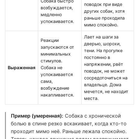
Собака быстро
поводок при виде
возбуждается,
других собак, хотя
медленно
раньше проходила
успокаивается.
мимо спокойно.
Лает на шаги за
Реакции
дверью, шорохи,
запускаются от
тени. На прогулке
минимальных
постоянно в
стимулов.
напряжении, рвёт
Выраженная
Собака не
поводок, не может
успокаивается
сосредоточиться на
сама,
владельце. Дома
возбуждение
мечется, не находит
накапливается.
места.
Пример (умеренная):
Собака с хронической
болью в спине резко вскакивает, когда кто-то
проходит мимо неё. Раньше лежала спокойно.