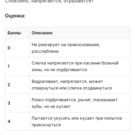
Спокойно, напрягается, огрызается?
Оценка:
Баллы
Описание
Не реагирует на прикосновения,
0
расслаблена
Слегка напрягается при касании больной
1
зоны, но не отдёргивается
Вздрагивает, напрягается, может
2
отвернуться или слегка отодвинуться
Резко отдёргивается, рычит, показывает
3
зубы, но не кусает
Пытается укусить или кусает при попытке
4
прикоснуться