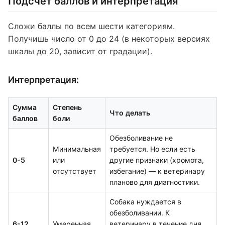
Подсчёт баллов и интерпретация
Сложи баллы по всем шести категориям.
Получишь число от 0 до 24 (в некоторых версиях
шкалы до 20, зависит от градации).
Интерпретация:
Сумма
Степень
Что делать
баллов
боли
Обезболивание не
Минимальная
требуется. Но если есть
0-5
или
другие признаки (хромота,
отсутствует
избегание) — к ветеринару
планово для диагностики.
Собака нуждается в
обезболивании. К
6-12
Умеренная
ветеринару в течение дня.