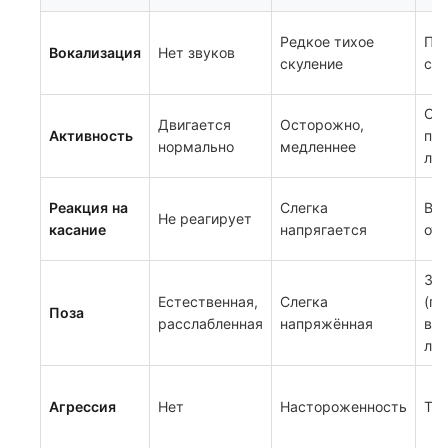
Редкое тихое
Пе
Вокализация
Нет звуков
скуление
ску
С т
Двигается
Осторожно,
Активность
пр
нормально
медленнее
ле
Реакция на
Слегка
Взд
Не реагирует
касание
напрягается
ото
За
Естественная,
Слегка
(п
Поза
расслабленная
напряжённая
вы
лап
Агрессия
Нет
Настороженность
Тих