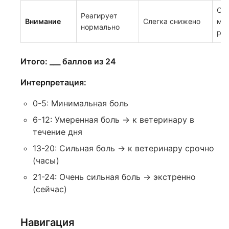
Сн
Реагирует
Внимание
Слегка снижено
ме
нормально
реа
Итого: ___ баллов из 24
Интерпретация:
0-5: Минимальная боль
6-12: Умеренная боль → к ветеринару в
течение дня
13-20: Сильная боль → к ветеринару срочно
(часы)
21-24: Очень сильная боль → экстренно
(сейчас)
Навигация