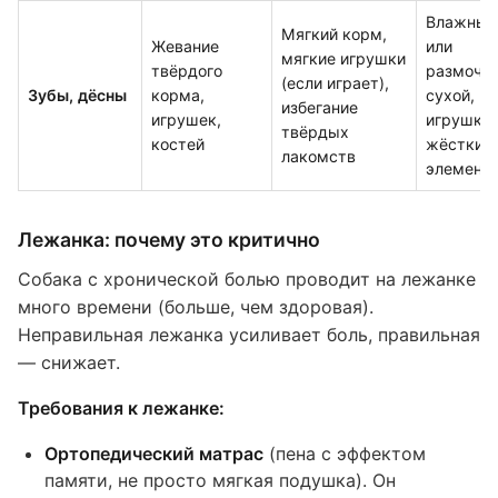
Влажный
Мягкий корм,
Жевание
или
мягкие игрушки
твёрдого
размоче
(если играет),
Зубы, дёсны
корма,
сухой, м
избегание
игрушек,
игрушки 
твёрдых
костей
жёстких
лакомств
элемент
Лежанка: почему это критично
Собака с хронической болью проводит на лежанке
много времени (больше, чем здоровая).
Неправильная лежанка усиливает боль, правильная
— снижает.
Требования к лежанке:
Ортопедический матрас
(пена с эффектом
памяти, не просто мягкая подушка). Он