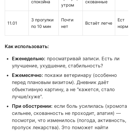
спокойна
скованные
утром
3 прогулки
Почти
Ест
11.01
Встаёт легче
по 10 мин
нет
нормал
Как использовать:
Еженедельно:
просматривай записи. Есть ли
улучшение, ухудшение, стабильность?
Ежемесячно:
покажи ветеринару (особенно
перед плановым визитом). Дневник даёт
объективную картину, а не "кажется, стало
лучше/хуже".
При обострении:
если боль усилилась (хромота
сильнее, скованность не проходит, апатия) —
посмотри, что изменилось (погода, активность,
пропуск лекарства). Это поможет найти