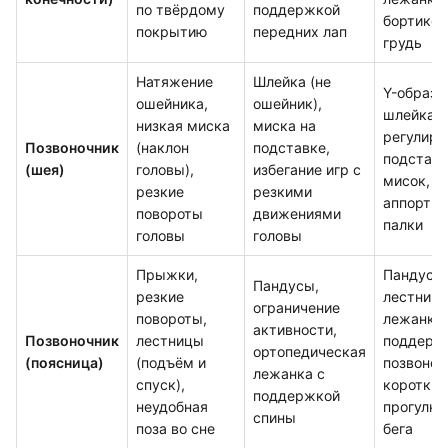
по твёрдому
поддержкой
бортиком
покрытию
передних лап
грудь
Натяжение
Шлейка (не
Y-образн
ошейника,
ошейник),
шлейка,
низкая миска
миска на
регулир
Позвоночник
(наклон
подставке,
подставк
(шея)
головы),
избегание игр с
мисок, и
резкие
резкими
аппортир
повороты
движениями
палки
головы
головы
Прыжки,
Пандус 
Пандусы,
резкие
лестницы
ограничение
повороты,
лежанка 
активности,
Позвоночник
лестницы
поддерж
ортопедическая
(поясница)
(подъём и
позвоноч
лежанка с
спуск),
короткие
поддержкой
неудобная
прогулки
спины
поза во сне
бега