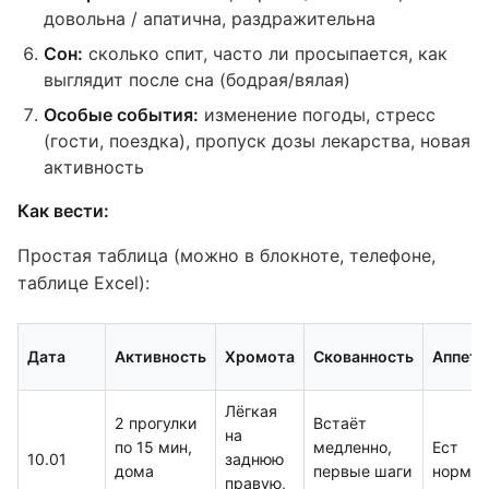
довольна / апатична, раздражительна
Сон:
сколько спит, часто ли просыпается, как
выглядит после сна (бодрая/вялая)
Особые события:
изменение погоды, стресс
(гости, поездка), пропуск дозы лекарства, новая
активность
Как вести:
Простая таблица (можно в блокноте, телефоне,
таблице Excel):
Дата
Активность
Хромота
Скованность
Аппети
Лёгкая
2 прогулки
Встаёт
на
по 15 мин,
медленно,
Ест
10.01
заднюю
дома
первые шаги
нормал
правую,