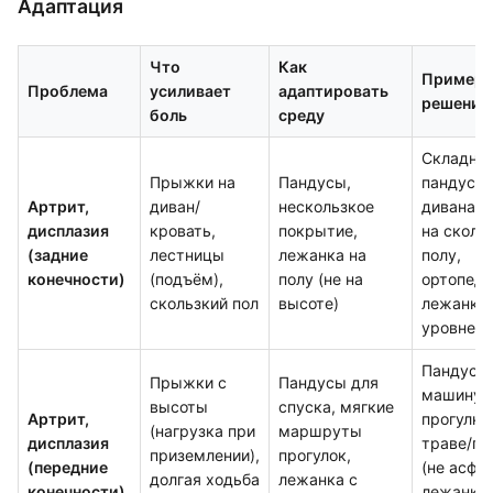
Адаптация
Что
Как
Пример
Проблема
усиливает
адаптировать
решений
боль
среду
Складно
Прыжки на
Пандусы,
пандус д
Артрит,
диван/
нескользкое
дивана, 
дисплазия
кровать,
покрытие,
на сколь
(задние
лестницы
лежанка на
полу,
конечности)
(подъём),
полу (не на
ортопеди
скользкий пол
высоте)
лежанка 
уровне п
Пандус в
Прыжки с
Пандусы для
машину,
высоты
спуска, мягкие
Артрит,
прогулки
(нагрузка при
маршруты
дисплазия
траве/гр
приземлении),
прогулок,
(передние
(не асфал
долгая ходьба
лежанка с
конечности)
лежанка 