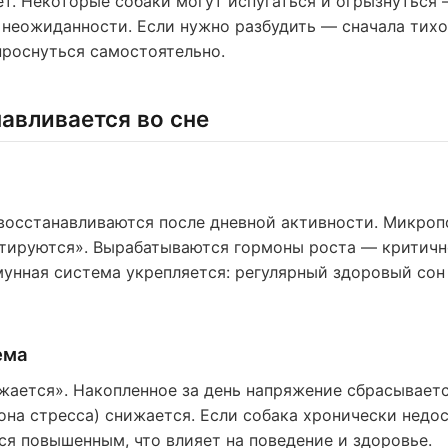
т. Некоторые собаки могут испугаться и огрызнуться 
т неожиданности. Если нужно разбудить — сначала тихо
проснуться самостоятельно.
авливается во сне
восстанавливаются после дневной активности. Микроп
тируются». Вырабатываются гормоны роста — критичн
унная система укрепляется: регулярный здоровый сон
ема
жается». Накопленное за день напряжение сбрасываетс
она стресса) снижается. Если собака хронически недо
ся повышенным, что влияет на поведение и здоровье.