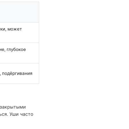
уки, может
е, глубокое
, подёргивания
 закрытыми
ься. Уши часто