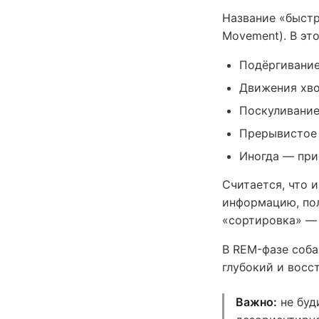
Название «быстр
Movement). В эт
Подёргивание
Движения хв
Поскуливание
Прерывистое
Иногда — при
Считается, что 
информацию, пол
«сортировка» — 
В REM-фазе соба
глубокий и восс
Важно:
не буд