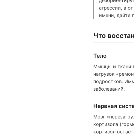
дезориентируе
агрессии, а о
имени, дайте 
Что восстан
Тело
Мышцы и ткани 
нагрузок «ремон
подростков. Имм
заболеваний.
Нервная сист
Мозг «перезагру
кортизола (горм
кортизол остаёт