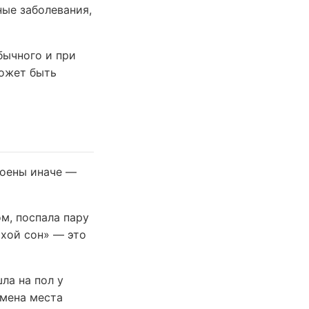
ные заболевания,
бычного и при
Может быть
роены иначе —
ом, поспала пару
охой сон» — это
ла на пол у
смена места