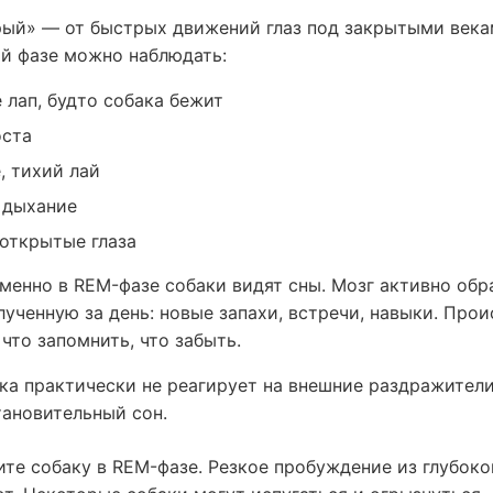
ый» — от быстрых движений глаз под закрытыми векам
ой фазе можно наблюдать:
 лап, будто собака бежит
оста
, тихий лай
 дыхание
открытые глаза
именно в REM-фазе собаки видят сны. Мозг активно об
ученную за день: новые запахи, встречи, навыки. Про
что запомнить, что забыть.
ка практически не реагирует на внешние раздражител
тановительный сон.
ите собаку в REM-фазе. Резкое пробуждение из глубоко