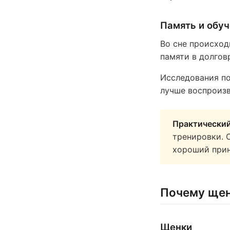
Память и обу
Во сне происхо
памяти в долгов
Исследования по
лучше воспроизв
Практический
тренировки. С
хороший прин
Почему щен
Щенки