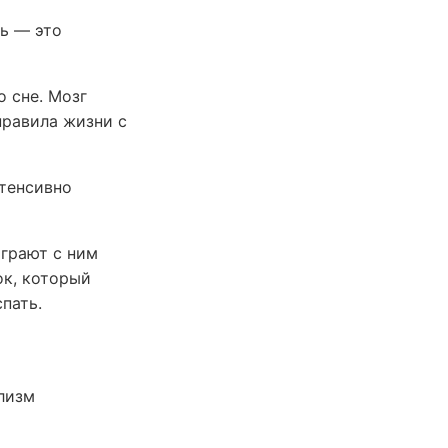
нь — это
 сне. Мозг
правила жизни с
нтенсивно
играют с ним
ок, который
пать.
олизм