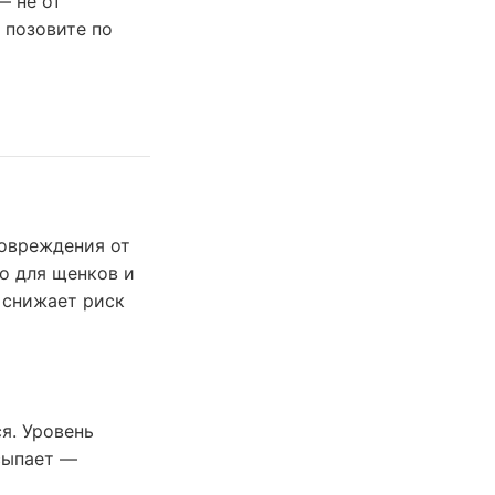
— не от
 позовите по
овреждения от
о для щенков и
 снижает риск
я. Уровень
сыпает —