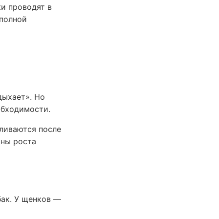
ки проводят в
 полной
дыхает». Но
обходимости.
ливаются после
оны роста
бак. У щенков —