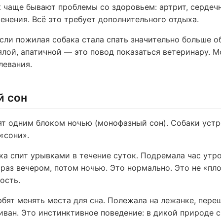
 чаще бывают проблемы со здоровьем: артрит, сердеч
енения. Всё это требует дополнительного отдыха.
если пожилая собака стала спать значительно больше о
ялой, апатичной — это повод показаться ветеринару. 
левания.
й сон
т одним блоком ночью (монофазный сон). Собаки уст
«сони».
ака спит урывками в течение суток. Подремала час утр
 раз вечером, потом ночью. Это нормально. Это не «пл
ость.
бят менять места для сна. Полежала на лежанке, переш
диван. Это инстинктивное поведение: в дикой природе 