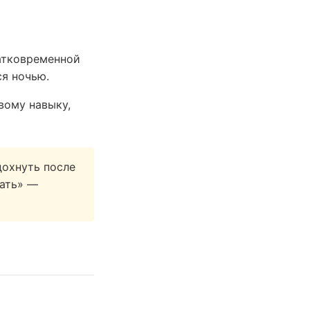
атковременной
ся ночью.
вому навыку,
дохнуть после
пать» —