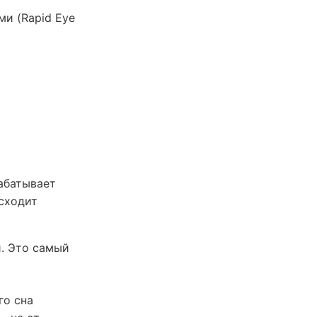
и (Rapid Eye
рабатывает
исходит
и. Это самый
го сна