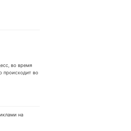
есс, во время
то происходит во
циклами на