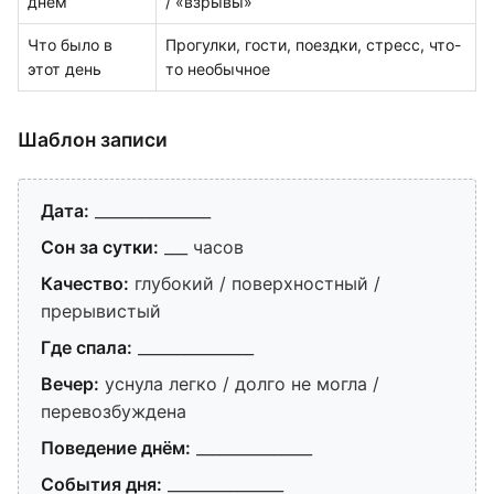
днём
/ «взрывы»
Что было в
Прогулки, гости, поездки, стресс, что-
этот день
то необычное
Шаблон записи
Дата:
_______________
Сон за сутки:
___ часов
Качество:
глубокий / поверхностный /
прерывистый
Где спала:
_______________
Вечер:
уснула легко / долго не могла /
перевозбуждена
Поведение днём:
_______________
События дня:
_______________