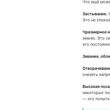
Что ещё може
Застывание.
С
Это не споко
Чрезмерное н
землю. Это си
это постоянн
Зевание, обл
Отворачивани
снизить напря
Высокая посад
некоторых по
— это попытк