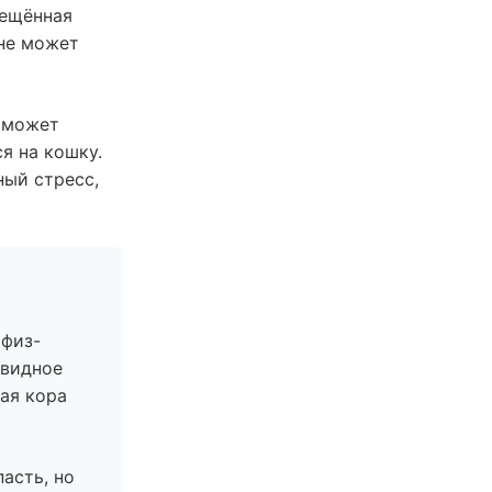
мещённая
 не может
е может
я на кошку.
ный стресс,
офиз-
евидное
ная кора
пасть, но