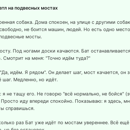
атл на подвесных мостах
ренная собака. Дома спокоен, на улице с другими соба
свободно, не боится машин, людей. Но есть одно место,
 подвесные мосты.
осту. Под ногами доски качаются. Бат останавливается
. Смотрит на меня: "Точно идём туда?"
"Да, идём. Я рядом". Он делает шаг, мост качается, он 
 шаг. Медленно, но идёт.
 я не тащу его. Не говорю "всё нормально, не бойся" (э
. Просто иду впереди спокойно. Показываю: я здесь, мн
ты справишься.
колько раз Бат уже идёт по мостам увереннее. Всё ещё
, но без остановок.