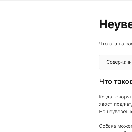
Неув
Что это на с
Содержани
Что тако
Когда говоря
хвост поджат,
Но неуверенн
Собака может