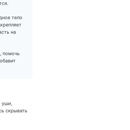
тся.
дное тело
дкрепляет
асть на
, помочь
добавит
 уши,
сь скрывать