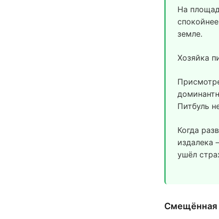
На площад
спокойнее,
земле.
Хозяйка пи
Присмотре
доминантн
Питбуль не
Когда раз
издалека 
ушёл стра
Смещённая 