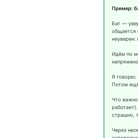
Пример: б
Бат — уве
общается 
неуверен:
Идём по м
напряжено
Я говорю: 
Потом ещё
Что важно:
работает)
страшно, 
Через нес
осторожно