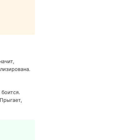
начит,
ализирована.
 боится.
 Прыгает,