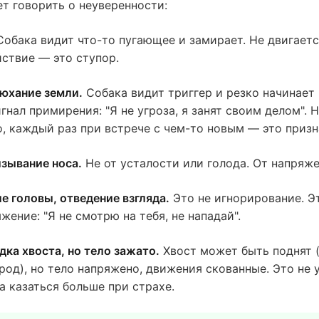
т говорить о неуверенности:
обака видит что-то пугающее и замирает. Не двигаетс
йствие — это ступор.
юхание земли.
Собака видит триггер и резко начинает
гнал примирения: "Я не угроза, я занят своим делом". 
о, каждый раз при встрече с чем-то новым — это призн
изывание носа.
Не от усталости или голода. От напряже
е головы, отведение взгляда.
Это не игнорирование. Э
жение: "Я не смотрю на тебя, не нападай".
ка хвоста, но тело зажато.
Хвост может быть поднят 
род), но тело напряжено, движения скованные. Это не 
а казаться больше при страхе.