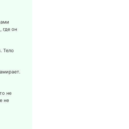
ками
 где он
. Тело
замирает.
то не
е не