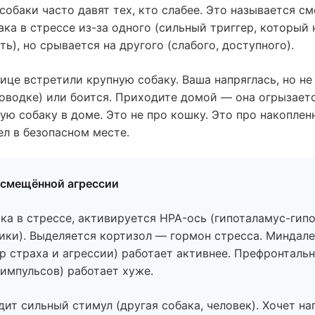
собаки часто давят тех, кто слабее. Это называется с
ака в стрессе из-за одного (сильный триггер, который
ь), но срывается на другого (слабого, доступного).
лице встретили крупную собаку. Ваша напряглась, но н
поводке) или боится. Приходите домой — она огрызаетс
ую собаку в доме. Это не про кошку. Это про накоплен
л в безопасном месте.
смещённой агрессии
ака в стрессе, активируется HPA-ось (гипоталамус-гип
ики). Выделяется кортизол — гормон стресса. Миндал
тр страха и агрессии) работает активнее. Префронталь
 импульсов) работает хуже.
ит сильный стимул (другая собака, человек). Хочет на