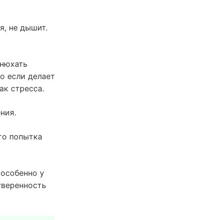
я, не дышит.
 нюхать
Но если делает
ак стресса.
ния.
то попытка
(особенно у
уверенность