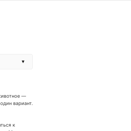
▼
 животное —
 один вариант.
ться к