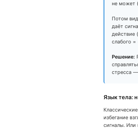
не может 
Потом вид
даёт сигн
действие 
слабого =
Решение:
Р
справлять
стресса —
Язык тела: 
Классические
избегание вз
сигналы. Или 