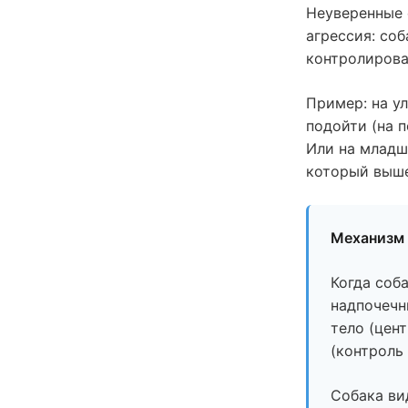
Неуверенные 
агрессия: соб
контролироват
Пример: на у
подойти (на 
Или на младш
который выше
Механизм 
Когда соб
надпочечн
тело (цен
(контроль
Собака вид