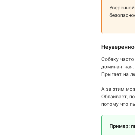
Уверенной
безопасно
Неуверенно
Собаку часто
доминантная.
Прыгает на л
А за этим мож
Облаивает, по
потому что п
Пример: п