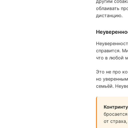
другим собак
облаивать про
дистанцию.
Неуверенно
Неуверенность
справится. М
что в любой 
Это не про к
но уверенным
семьёй. Неув
Контринту
бросается
от страха,