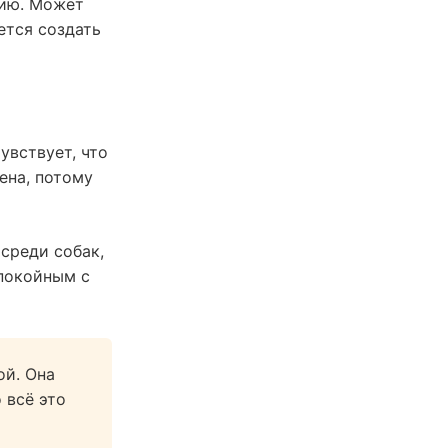
цию. Может
ется создать
увствует, что
ена, потому
среди собак,
покойным с
ой. Она
 всё это