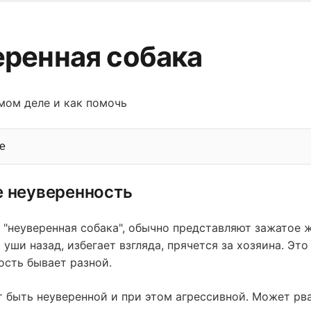
еренная собака
амом деле и как помочь
е
е неуверенность
т "неуверенная собака", обычно представляют зажатое
 уши назад, избегает взгляда, прячется за хозяина. Это
ость бывает разной.
 быть неуверенной и при этом агрессивной. Может рва