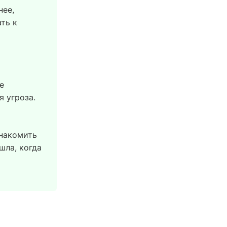
нее,
ать к
е
я угроза.
знакомить
шла, когда