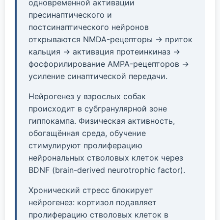
одновременной активации
пресинаптического и
постсинаптического нейронов
открываются NMDA-рецепторы → приток
кальция → активация протеинкиназ →
фосфорилирование AMPA-рецепторов →
усиление синаптической передачи.
Нейрогенез у взрослых собак
происходит в субгранулярной зоне
гиппокампа. Физическая активность,
обогащённая среда, обучение
стимулируют пролиферацию
нейрональных стволовых клеток через
BDNF (brain-derived neurotrophic factor).
Хронический стресс блокирует
нейрогенез: кортизол подавляет
пролиферацию стволовых клеток в