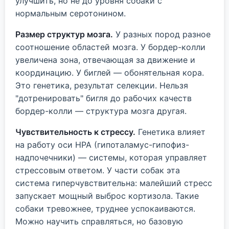
улучшить, но не до уровня собаки с
нормальным серотонином.
Размер структур мозга.
У разных пород разное
соотношение областей мозга. У бордер-колли
увеличена зона, отвечающая за движение и
координацию. У биглей — обонятельная кора.
Это генетика, результат селекции. Нельзя
"дотренировать" бигля до рабочих качеств
бордер-колли — структура мозга другая.
Чувствительность к стрессу.
Генетика влияет
на работу оси HPA (гипоталамус-гипофиз-
надпочечники) — системы, которая управляет
стрессовым ответом. У части собак эта
система гиперчувствительна: малейший стресс
запускает мощный выброс кортизола. Такие
собаки тревожнее, труднее успокаиваются.
Можно научить справляться, но базовую