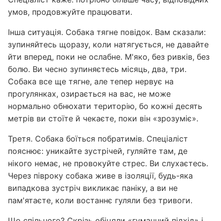
умов, продовжуйте працювати.
Інша ситуація. Собака тягне повідок. Вам сказали:
зупиняйтесь щоразу, коли натягується, не давайте
йти вперед, поки не ослабне. М'яко, без ривків, без
болю. Ви чесно зупиняєтесь місяць, два, три.
Собака все ще тягне, але тепер нервує на
прогулянках, озирається на вас, не може
нормально обнюхати територію, бо кожні десять
метрів ви стоїте й чекаєте, поки він «зрозуміє».
Третя. Собака боїться побратимів. Спеціаліст
пояснює: уникайте зустрічей, гуляйте там, де
нікого немає, не провокуйте стрес. Ви слухаєтесь.
Через півроку собака живе в ізоляції, будь-яка
випадкова зустріч викликає паніку, а ви не
пам'ятаєте, коли востаннє гуляли без тривоги.
Що спільного? Скрізь обіцяли «гуманний підхід» і