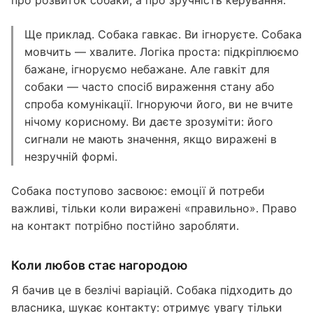
про розвиток собаки, а про зручність керування.
Ще приклад. Собака гавкає. Ви ігноруєте. Собака
мовчить — хвалите. Логіка проста: підкріплюємо
бажане, ігноруємо небажане. Але гавкіт для
собаки — часто спосіб вираження стану або
спроба комунікації. Ігноруючи його, ви не вчите
нічому корисному. Ви даєте зрозуміти: його
сигнали не мають значення, якщо виражені в
незручній формі.
Собака поступово засвоює: емоції й потреби
важливі, тільки коли виражені «правильно». Право
на контакт потрібно постійно заробляти.
Коли любов стає нагородою
Я бачив це в безлічі варіацій. Собака підходить до
власника, шукає контакту: отримує увагу тільки