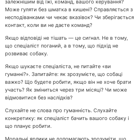
залежнішим від їжі, команд, вашого керування?
Може гуляти без шматка в кишені? Справляється з
несподіванками чи чекає вказівок? Чи зберігається
контакт, коли ви не даєте команд?
Якщо відповіді не тішать — це сигнал. Не в тому,
що спеціаліст поганий, а в тому, що підхід не
розвиває собаку.
Якщо шукаєте спеціаліста, не питайте «ви
гуманні?». Запитайте: як зрозумієте, що собаці
важко? Що будете робити, якщо він не хоче брати
участь? Як зміниться через три місяці? Чи може
відмовитися без наслідків?
Слухайте не слова про гуманність. Слухайте
конкретику: як спеціаліст бачить вашого собаку і
що планує робити.
Моральні ярлики не допомагають зрозуміти, що