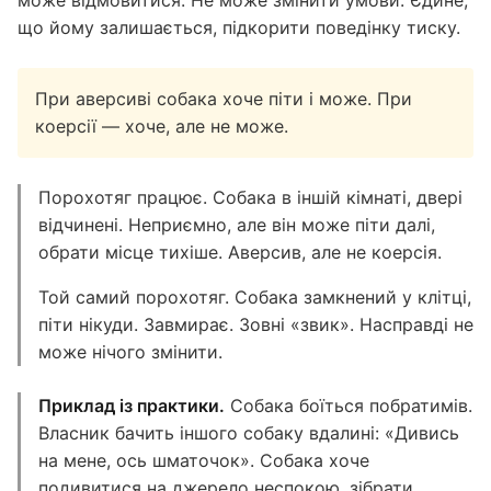
може відмовитися. Не може змінити умови. Єдине,
що йому залишається, підкорити поведінку тиску.
При аверсиві собака хоче піти і може. При
коерсії — хоче, але не може.
Порохотяг працює. Собака в іншій кімнаті, двері
відчинені. Неприємно, але він може піти далі,
обрати місце тихіше. Аверсив, але не коерсія.
Той самий порохотяг. Собака замкнений у клітці,
піти нікуди. Завмирає. Зовні «звик». Насправді не
може нічого змінити.
Приклад із практики.
Собака боїться побратимів.
Власник бачить іншого собаку вдалині: «Дивись
на мене, ось шматочок». Собака хоче
подивитися на джерело неспокою, зібрати