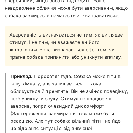
аверсивний, якщо собака відходить. Ваше
невдоволене обличчя може бути аверсивним, якщо
собака завмирає й намагається «виправитися».
Аверсивність визначається не тим, як виглядає
стимул. І не тим, чи вважаєте ви його
жорстоким. Вона визначається ефектом: чи
прагне собака припинити або уникнути впливу.
Приклад.
Порохотяг гуде. Собака може піти в
іншу кімнату, але залишається — хоча
облизується й тремтить. Він не змінює поведінку,
щоб уникнути звуку. Стимул не працює як
аверсив, попри очевидний дискомфорт.
(Застереження: завмирання теж може бути
реакцією. Але тут собака вільний піти і не йде —
це відрізняє ситуацію від вивченої