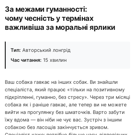
За межами гуманності:
чому чесність у термінах
важливіша за моральні ярлики
Тип:
Авторський лонгрід
Час читання:
15 хвилин
Ваш собака гавкає на інших собак. Ви знайшли
спеціаліста, який працює «тільки на позитивному
підкріпленні, гуманно, без стресу». Через три місяці
собака як і раніше гавкає, але тепер ви не можете
вийти на прогулянку без шматочків. Варто забути
їжу вдома — він ніби не чує вас. Зустріч з іншим
собакою без ласощів закінчується зривом.
Спеціаліст каже: потрібно більше часу, відповідних