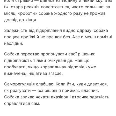
коли страшно — дивись на людину й чекай їжу. Без
їжі стара реакція повертається, часто сильніше: за
місяці «роботи» собака жодного разу не прожив
досвід до кінця.
Залежність від підкріплення видно одразу: собака
працює при їжі й не працює без. Але є менш помітні
наслідки.
Собака перестає пропонувати свої рішення:
підкріплюють тільки очікувані дії. Навіщо
пробувати, якщо «правильна» відповідь уже
визначена. Ініціатива згасає.
Саморегуляція слабшає. Коли йти, куди дивитися,
як реагувати — всі рішення приймає власник.
Собака звикає чекати вказівок і втрачає здатність
справлятися сам.