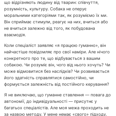
що відрізняють людину від тварин: співчуття,
розумність, культуру. Собака не оперує
моральними категоріями так, як розуміємо їх ми.
Він сприймає стимули, реагує на них, вчиться або
не вчиться залежно від того, як побудована
взаємодія.
Коли спеціаліст заявляє «я працюю гуманно», він
найчастіше повідомляє про свої наміри. Але нічого
конкретного про те, що відбувається з вашим
собакою. Чи розуміє він, чого від нього хочуть? Чи
може відмовитися без наслідків? Чи розвивається
його здатність справлятися самостійно, чи
формується залежність від постійного керування?
Я не виключаю, що гуманне ставлення — повага до
автономії, до індивідуальності — присутнє у
багатьох спеціалістів. Але моя межа проходить не
за назвою методу. У мене немає «свого» підходу,