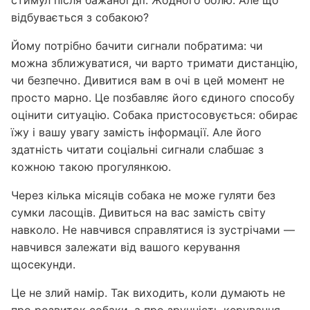
стимул після бажаної дії. Жодного болю. Але що
відбувається з собакою?
Йому потрібно бачити сигнали побратима: чи
можна зближуватися, чи варто тримати дистанцію,
чи безпечно. Дивитися вам в очі в цей момент не
просто марно. Це позбавляє його єдиного способу
оцінити ситуацію. Собака пристосовується: обирає
їжу і вашу увагу замість інформації. Але його
здатність читати соціальні сигнали слабшає з
кожною такою прогулянкою.
Через кілька місяців собака не може гуляти без
сумки ласощів. Дивиться на вас замість світу
навколо. Не навчився справлятися із зустрічами —
навчився залежати від вашого керування
щосекунди.
Це не злий намір. Так виходить, коли думають не