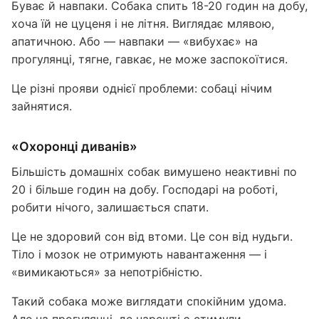
Буває й навпаки. Собака спить 18-20 годин на добу,
хоча їй не цуценя і не літня. Виглядає млявою,
апатичною. Або — навпаки — «вибухає» на
прогулянці, тягне, гавкає, не може заспокоїтися.
Це різні прояви однієї проблеми: собаці нічим
зайнятися.
«Охоронці диванів»
Більшість домашніх собак вимушено неактивні по
20 і більше годин на добу. Господарі на роботі,
робити нічого, залишається спати.
Це не здоровий сон від втоми. Це сон від нудьги.
Тіло і мозок не отримують навантаження — і
«вимикаються» за непотрібністю.
Такий собака може виглядати спокійним удома.
Але на прогулянці, де нарешті є стимули —