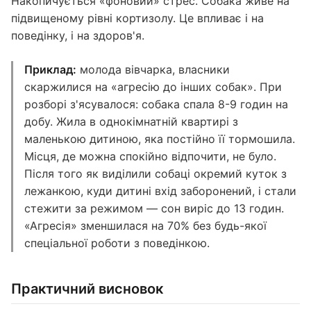
Накопичується «фоновий» стрес. Собака живе на
підвищеному рівні кортизолу. Це впливає і на
поведінку, і на здоров'я.
Приклад:
молода вівчарка, власники
скаржилися на «агресію до інших собак». При
розборі з'ясувалося: собака спала 8-9 годин на
добу. Жила в однокімнатній квартирі з
маленькою дитиною, яка постійно її тормошила.
Місця, де можна спокійно відпочити, не було.
Після того як виділили собаці окремий куток з
лежанкою, куди дитині вхід заборонений, і стали
стежити за режимом — сон виріс до 13 годин.
«Агресія» зменшилася на 70% без будь-якої
спеціальної роботи з поведінкою.
Практичний висновок