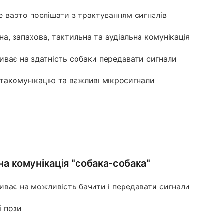
е варто поспішати з трактуванням сигналів
на, запахова, тактильна та аудіальна комунікація
иває на здатність собаки передавати сигнали
такомунікацію та важливі мікросигнали
на комунікація "собака-собака"
иває на можливість бачити і передавати сигнали
і пози