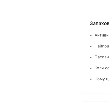
Запахов
Активн
Найпош
Пасивна
Коли с
Чому ц