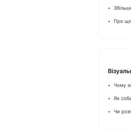
Збільш
Про що 
Візуаль
Чому з
Як соба
Чи розп