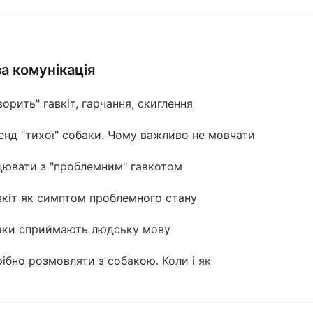
а комунікація
орить" гавкіт, гарчання, скиглення
енд "тихої" собаки. Чому важливо не мовчати
цювати з "проблемним" гавкотом
вкіт як симптом проблемного стану
аки сприймають людську мову
ібно розмовляти з собакою. Коли і як