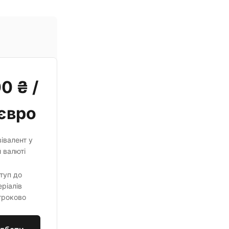
0 ₴ /
євро
івалент у
 валюті
туп до
ріалів
троково