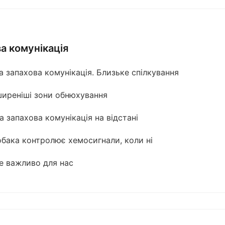
а комунікація
а запахова комунікація. Близьке спілкування
иреніші зони обнюхування
 запахова комунікація на відстані
обака контролює хемосигнали, коли ні
е важливо для нас