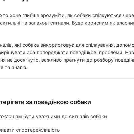
 хто хоче глибше зрозуміти, як собаки спілкуються чере
тактильні та запахові сигнали. Буде корисним як власник
налів, які собака використовує для спілкування, допом
вирішувати або попереджати поведінкові проблеми. Нав
ня не досягнуто, важливо прагнути до розбору поведін
 та аналіз.
терігати за поведінкою собаки
ажає нам бути уважними до сигналів собаки
вивати спостережливість