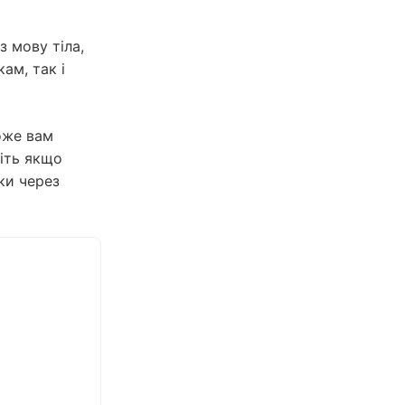
з мову тіла,
ам, так і
оже вам
іть якщо
ки через