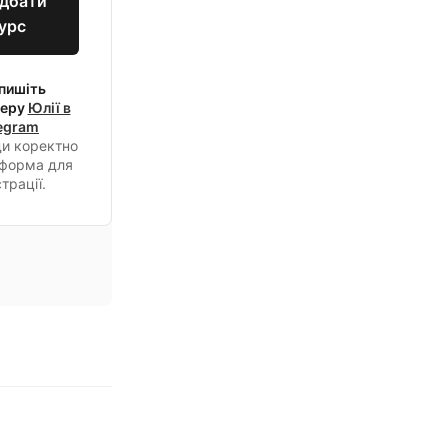
дбати
урс
пишіть
еру
Юлії в
egram
и коректно
форма для
трації.