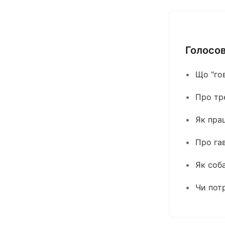
Голосов
Що "гов
Про тр
Як пра
Про га
Як соб
Чи потр