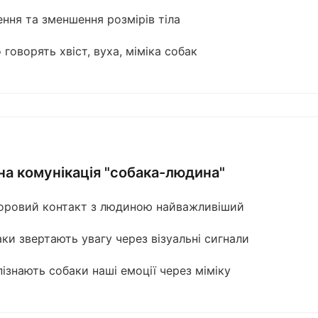
ення та зменшення розмірів тіла
говорять хвіст, вуха, міміка собак
на комунікація "собака-людина"
оровий контакт з людиною найважливіший
ки звертають увагу через візуальні сигнали
ізнають собаки наші емоції через міміку