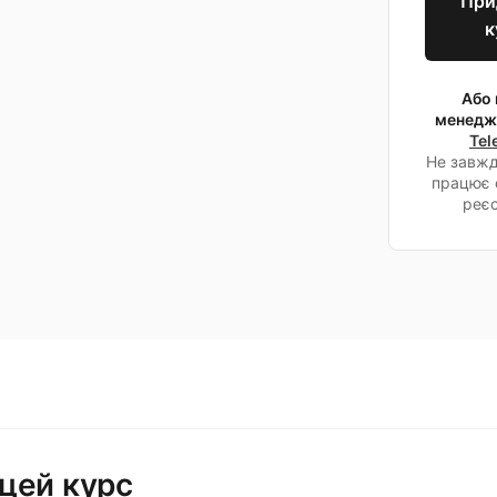
При
к
Або 
менедж
Tel
Не завжд
працює 
реєс
цей курс