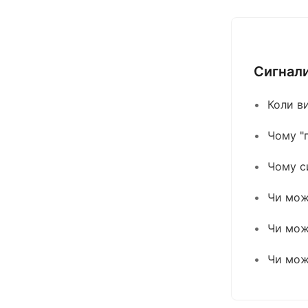
Сигнал
Коли в
Чому "
Чому с
Чи мож
Чи мож
Чи мож