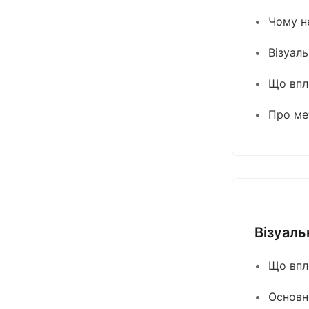
Чому н
Візуаль
Що впл
Про ме
Візуаль
Що впл
Основн