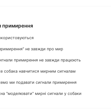
и примирення
икористовуються
примирення" не завжди про мир
игнали примирення не завжди працюють
е собака навчитися мирним сигналам
емо ми подавати сигнали примирення
на "моделювати" мирні сигнали у собаки