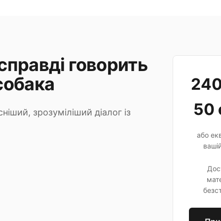
справді говорить
собака
240
50 
сніший, зрозуміліший діалог із
або екв
вашій
Дос
мате
безс