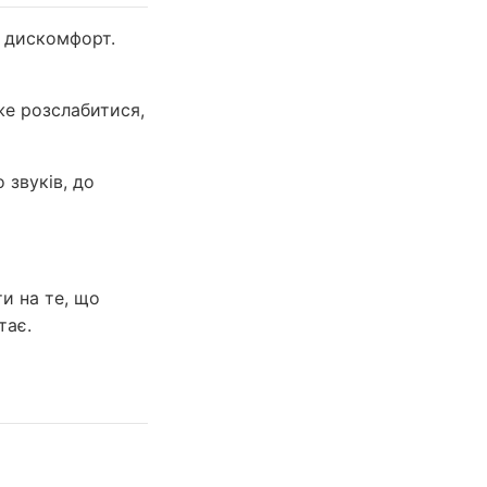
й дискомфорт.
же розслабитися,
 звуків, до
и на те, що
тає.