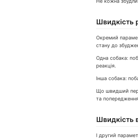
Не кожна збудли
Швидкість 
Окремий парамет
стану до збудже
Одна собака: поб
реакція.
Інша собака: поб
Що швидший пере
та попередження
Швидкість 
І другий парамет