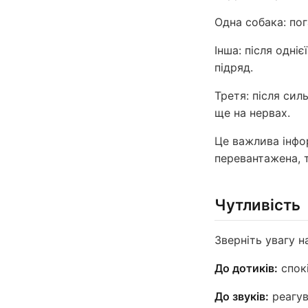
Одна собака: по
Інша: після одні
підряд.
Третя: після силь
ще на нервах.
Це важлива інфо
перевантажена, 
Чутливість
Зверніть увагу н
До дотиків:
спокі
До звуків:
реагув