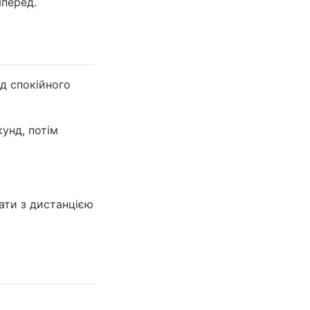
мперед.
д спокійного
унд, потім
ати з дистанцією