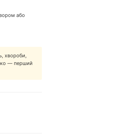
 зором або
ь, хвороби,
ізко — перший