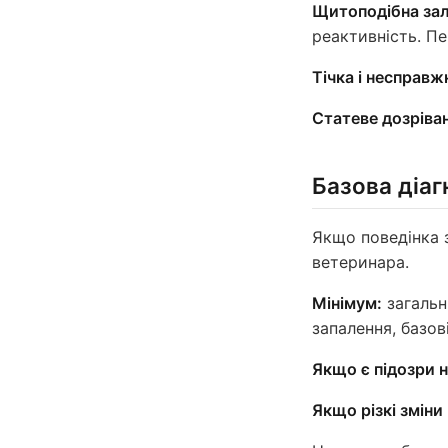
Щитоподібна зал
реактивність. Пе
Тічка і несправжн
Статеве дозріва
Базова діаг
Якщо поведінка з
ветеринара.
Мінімум:
загальни
запалення, базов
Якщо є підозри н
Якщо різкі зміни