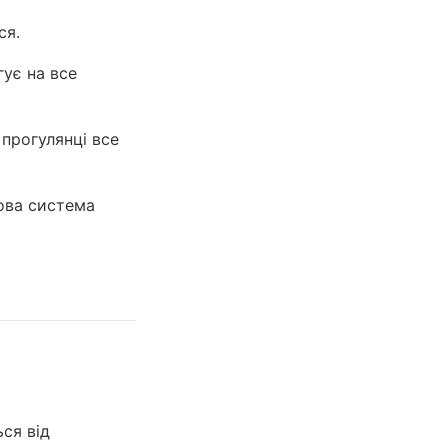
ся.
гує на все
 прогулянці все
ова система
ся від