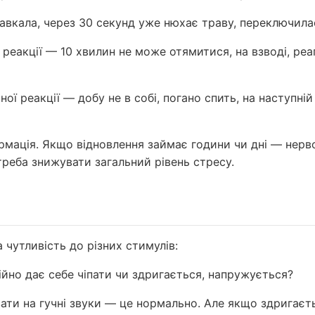
гавкала, через 30 секунд уже нюхає траву, переключила
єї реакції — 10 хвилин не може отямитися, на взводі, реа
ної реакції — добу не в собі, погано спить, на наступній
рмація. Якщо відновлення займає години чи дні — нерв
треба знижувати загальний рівень стресу.
а чутливість до різних стимулів:
йно дає себе чіпати чи здригається, напружується?
ати на гучні звуки — це нормально. Але якщо здригаєть