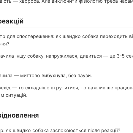
вість — хвороба. Але виключити фізіологію треба наса
реакцій
р для спостереження: як швидко собака переходить ві
ння?
ачила іншу собаку, напружилася, дивиться — це 3-5 сек
ачила — миттєво вибухнула, без паузи.
хід — то складніше втрутитися, то важливіше працюв
м ситуацій.
відновлення
р: як швидко собака заспокоюється після реакції?