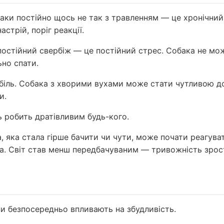
аки постійно щось не так з травленням — це хронічни
астрій, поріг реакції.
остійний свербіж — це постійний стрес. Собака не мо
но спати.
біль. Собака з хворими вухами може стати чутливою до
и.
ь робить дратівливим будь-кого.
, яка стала гірше бачити чи чути, може почати реагуват
ла. Світ став менш передбачуваним — тривожність зрос
ни безпосередньо впливають на збудливість.