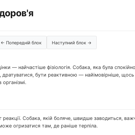
Здоров'я
← Попередній блок
Наступний блок →
дінки — найчастіше фізіологія. Собака, яка була спокійн
, дратуватися, бути реактивною — найімовірніше, щось
 організмі.
г реакції. Собака, якій боляче, швидше заводиться, важ
може огризатися там, де раніше терпіла.