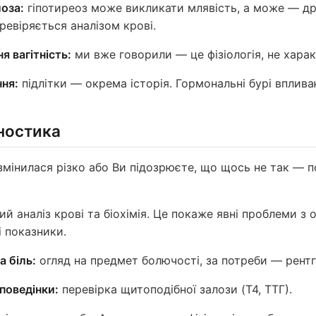
оза:
гіпотиреоз може викликати млявість, а може — дра
ревіряється аналізом крові.
я вагітність:
ми вже говорили — це фізіологія, не харак
ння:
підлітки — окрема історія. Гормональні бурі вплива
ностика
мінилася різко або Ви підозрюєте, що щось не так — п
й аналіз крові та біохімія. Це покаже явні проблеми з 
і показники.
а біль:
огляд на предмет болючості, за потреби — рентг
 поведінки:
перевірка щитоподібної залози (T4, ТТГ).