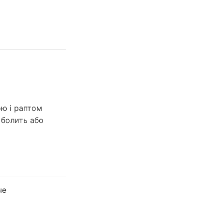
ою і раптом
 болить або
че