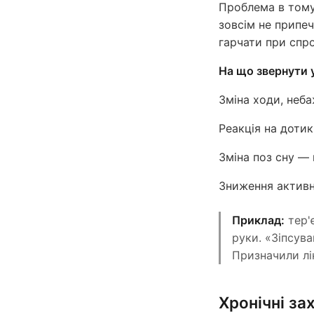
Проблема в тому,
зовсім не припеч
гарчати при спроб
На що звернути 
Зміна ходи, неба
Реакція на доти
Зміна поз сну — н
Зниження активн
Приклад:
тер'є
руки. «Зіпсув
Призначили лі
Хронічні з