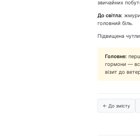
звичайних побут
До світла:
жмурит
головний біль.
Підвищена чутли
Головне:
перш 
гормони — вс
візит до вете
← До змісту