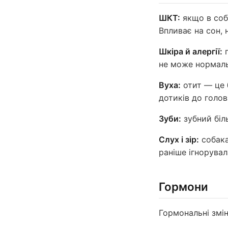
ШКТ:
якщо в соб
Впливає на сон, н
Шкіра й алергії:
п
не може нормаль
Вуха:
отит — це 
дотиків до голов
Зуби:
зубний біл
Слух і зір:
собака
раніше ігнорува
Гормони
Гормональні змі