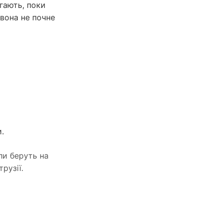
гають, поки
 вона не почне
.
ли беруть на
рузії.