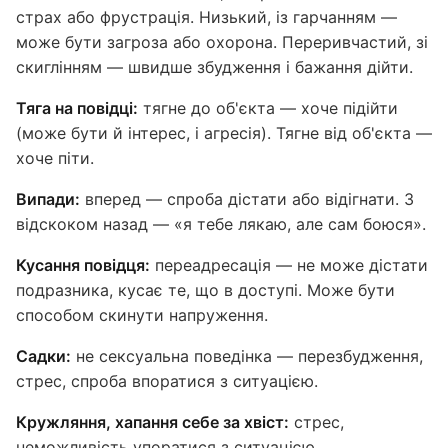
страх або фрустрація. Низький, із гарчанням —
може бути загроза або охорона. Переривчастий, зі
скиглінням — швидше збудження і бажання дійти.
Тяга на повідці:
тягне до об'єкта — хоче підійти
(може бути й інтерес, і агресія). Тягне від об'єкта —
хоче піти.
Випади:
вперед — спроба дістати або відігнати. З
відскоком назад — «я тебе лякаю, але сам боюся».
Кусання повідця:
переадресація — не може дістати
подразника, кусає те, що в доступі. Може бути
способом скинути напруження.
Садки:
не сексуальна поведінка — перезбудження,
стрес, спроба впоратися з ситуацією.
Кружляння, хапання себе за хвіст:
стрес,
неможливість упоратися з ситуацією.