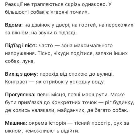
Реакції не трапляються скрізь однаково. У
більшості собак є «гарячі точки».
Вдома:
на дзвінок у двері, на гостей, на перехожих
за вікном, на звуки в під'їзді.
Під'їзд і ліфт:
часто — зона максимального
напруження. Тісно, нікуди подітися, запахи інших
собак, луна.
Вихід з дому:
перехід від спокою до вулиці.
Контраст — як стрибок у холодну воду.
Прогулянка:
певні місця, певні маршрути. Може
бути прив'язка до конкретних точок — ріг будинку,
де колись налякали, майданчик, де багато собак.
Машина:
окрема історія — тісний простір, рух за
вікном, неможливість відійти.