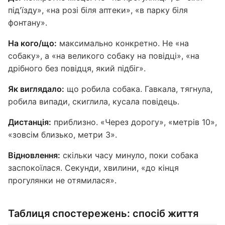
під'їзду», «на розі біля аптеки», «в парку біля
фонтану».
На кого/що:
максимально конкретно. Не «на
собаку», а «на великого собаку на повідці», «на
дрібного без повідця, який підбіг».
Як виглядало:
що робила собака. Гавкала, тягнула,
робила випади, скиглила, кусала повідець.
Дистанція:
приблизно. «Через дорогу», «метрів 10»,
«зовсім близько, метри 3».
Відновлення:
скільки часу минуло, поки собака
заспокоїлася. Секунди, хвилини, «до кінця
прогулянки не отямилася».
Таблиця спостережень: спосіб життя