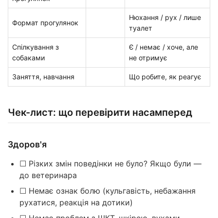
Нюхання / рух / лише
Формат прогулянок
туалет
Спілкування з
Є / немає / хоче, але
собаками
не отримує
Заняття, навчання
Що робите, як реагує
Чек-лист: що перевірити насамперед
Здоров'я
☐ Різких змін поведінки не було? Якщо були —
до ветеринара
☐ Немає ознак болю (кульгавість, небажання
рухатися, реакція на дотики)