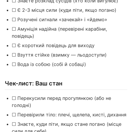
☐ Знаєте розклад сусідів (хто коли вигулює)
☐ Є 2-3 місця сили (куди піти, якщо погано)
☐ Розучені сигнали «зачекай» і «йдемо»
☐ Амуніція надійна (перевірені карабіни,
повідець)
☐ Є короткий повідець для виходу
☐ Взуття стійке (взимку — льодоступи)
☐ Вода із собою (собі й собаці)
Чек-лист: Ваш стан
☐ Перекусили перед прогулянкою (або не
голодні)
☐ Перевірили тіло: плечі, щелепа, кисті, дихання
☐ Знаєте, куди піти, якщо стане погано (місце
сили для себе)