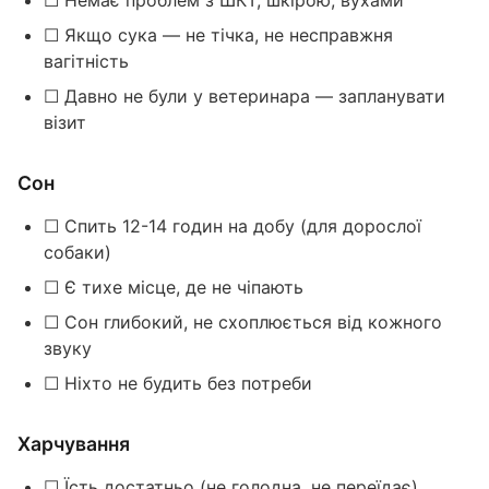
☐ Немає проблем з ШКТ, шкірою, вухами
☐ Якщо сука — не тічка, не несправжня
вагітність
☐ Давно не були у ветеринара — запланувати
візит
Сон
☐ Спить 12-14 годин на добу (для дорослої
собаки)
☐ Є тихе місце, де не чіпають
☐ Сон глибокий, не схоплюється від кожного
звуку
☐ Ніхто не будить без потреби
Харчування
☐ Їсть достатньо (не голодна, не переїдає)