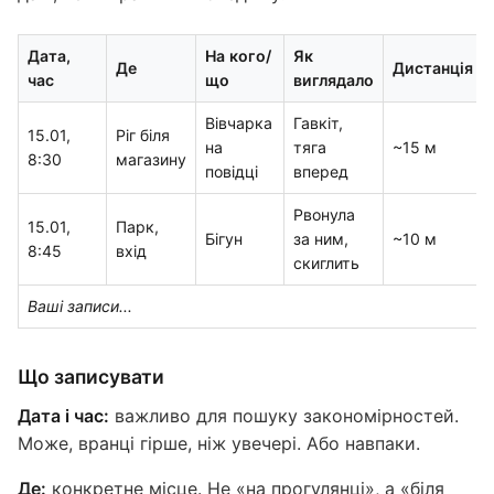
Дата,
На кого/
Як
Де
Дистанція
час
що
виглядало
Вівчарка
Гавкіт,
15.01,
Ріг біля
на
тяга
~15 м
8:30
магазину
повідці
вперед
Рвонула
15.01,
Парк,
Бігун
за ним,
~10 м
8:45
вхід
скиглить
Ваші записи...
Що записувати
Дата і час:
важливо для пошуку закономірностей.
Може, вранці гірше, ніж увечері. Або навпаки.
Де:
конкретне місце. Не «на прогулянці», а «біля