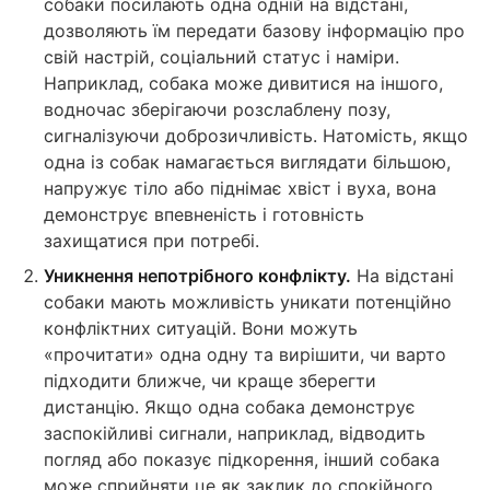
собаки посилають одна одній на відстані,
дозволяють їм передати базову інформацію про
свій настрій, соціальний статус і наміри.
Наприклад, собака може дивитися на іншого,
водночас зберігаючи розслаблену позу,
сигналізуючи доброзичливість. Натомість, якщо
одна із собак намагається виглядати більшою,
напружує тіло або піднімає хвіст і вуха, вона
демонструє впевненість і готовність
захищатися при потребі.
Уникнення непотрібного конфлікту.
На відстані
собаки мають можливість уникати потенційно
конфліктних ситуацій. Вони можуть
«прочитати» одна одну та вирішити, чи варто
підходити ближче, чи краще зберегти
дистанцію. Якщо одна собака демонструє
заспокійливі сигнали, наприклад, відводить
погляд або показує підкорення, інший собака
може сприйняти це як заклик до спокійного