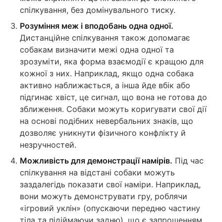
спілкування, без домінувального тиску.
Розуміння меж і вподобань одна одної.
Дистанційне спілкування також допомагає
собакам визначити межі одна одної та
зрозуміти, яка форма взаємодії є кращою для
кожної з них. Наприклад, якщо одна собака
активно наближається, а інша йде вбік або
підгинає хвіст, це сигнал, що вона не готова до
зближення. Собаки можуть коригувати свої дії
на основі подібних невербальних знаків, що
дозволяє уникнути фізичного конфлікту й
незручностей.
Можливість для демонстрації намірів.
Під час
спілкування на відстані собаки можуть
заздалегідь показати свої наміри. Наприклад,
вони можуть демонструвати гру, роблячи
«ігровий уклін» (опускаючи передню частину
тіла та підіймаючи задню), що є запрошенням