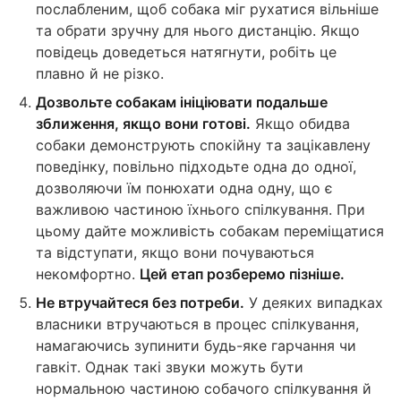
послабленим, щоб собака міг рухатися вільніше
та обрати зручну для нього дистанцію. Якщо
повідець доведеться натягнути, робіть це
плавно й не різко.
Дозвольте собакам ініціювати подальше
зближення, якщо вони готові.
Якщо обидва
собаки демонструють спокійну та зацікавлену
поведінку, повільно підходьте одна до одної,
дозволяючи їм понюхати одна одну, що є
важливою частиною їхнього спілкування. При
цьому дайте можливість собакам переміщатися
та відступати, якщо вони почуваються
некомфортно.
Цей етап розберемо пізніше.
Не втручайтеся без потреби.
У деяких випадках
власники втручаються в процес спілкування,
намагаючись зупинити будь-яке гарчання чи
гавкіт. Однак такі звуки можуть бути
нормальною частиною собачого спілкування й