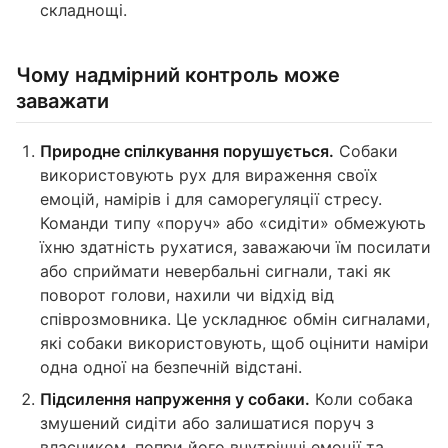
складнощі.
Чому надмірний контроль може
заважати
Природне спілкування порушується.
Собаки
використовують рух для вираження своїх
емоцій, намірів і для саморегуляції стресу.
Команди типу «поруч» або «сидіти» обмежують
їхню здатність рухатися, заважаючи їм посилати
або сприймати невербальні сигнали, такі як
поворот голови, нахили чи відхід від
співрозмовника. Це ускладнює обмін сигналами,
які собаки використовують, щоб оцінити наміри
одна одної на безпечній відстані.
Підсилення напруження у собаки.
Коли собака
змушений сидіти або залишатися поруч з
власником, попри його внутрішні емоції та