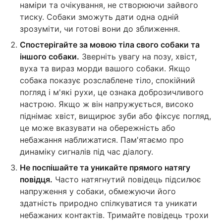
наміри та очікування, не створюючи зайвого
тиску. Собаки зможуть дати одна одній
зрозуміти, чи готові вони до зближення.
Спостерігайте за мовою тіла свого собаки та
іншого собаки.
Зверніть увагу на позу, хвіст,
вуха та вираз морди вашого собаки. Якщо
собака показує розслаблене тіло, спокійний
погляд і м'які рухи, це ознака доброзичливого
настрою. Якщо ж він напружується, високо
піднімає хвіст, вищирює зуби або фіксує погляд,
це може вказувати на обережність або
небажання наближатися. Пам'ятаємо про
динаміку сигналів під час діалогу.
Не поспішайте та уникайте прямого натягу
повідця.
Часто натягнутий повідець підсилює
напруження у собаки, обмежуючи його
здатність природно спілкуватися та уникати
небажаних контактів. Тримайте повідець трохи