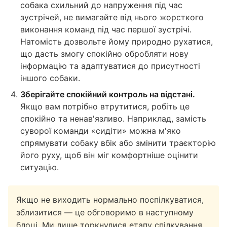
собака схильний до напруження під час
зустрічей, не вимагайте від нього жорсткого
виконання команд під час першої зустрічі.
Натомість дозвольте йому природно рухатися,
що дасть змогу спокійно обробляти нову
інформацію та адаптуватися до присутності
іншого собаки.
Зберігайте спокійний контроль на відстані.
Якщо вам потрібно втрутитися, робіть це
спокійно та ненав'язливо. Наприклад, замість
суворої команди «сидіти» можна м'яко
спрямувати собаку вбік або змінити траєкторію
його руху, щоб він міг комфортніше оцінити
ситуацію.
Якщо не виходить нормально поспілкуватися,
зблизитися — це обговоримо в наступному
блоці. Ми лише торкнулися етапу спілкування