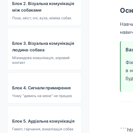
Блок 2. Візуальна комунікація
Осн
між собаками
Поза, хвіст, очі, вуха, міміка собак
Навчи
навич
Блок 3. Візуальна комунікація
Ва
людина-собака
Міжвидова комунікація, зоровий
Фі
контакт
в 
буд
Блок 4. Сигнали примирення
Чому "дивись на мене" не працює
Блок 5. Аудіальна комунікація
Гавкіт, гарчання, вокалізація собак
```ht