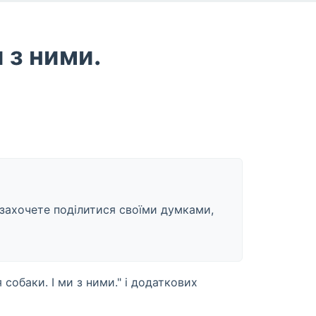
 з ними.
і захочете поділитися своїми думками,
собаки. І ми з ними." і додаткових