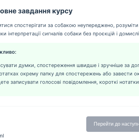
овне завдання курсу
тися спостерігати за собакою неупереджено, розуміти 
ки інтерпретації сигналів собаки без проєкцій і домислі
жливо:
ксувати думки, спостереження швидше і зручніше за д
нотатках окрему папку для спостережень або завести ок
ете записувати голосові повідомлення, короткі нотатки,
Перейти до наступн
ml