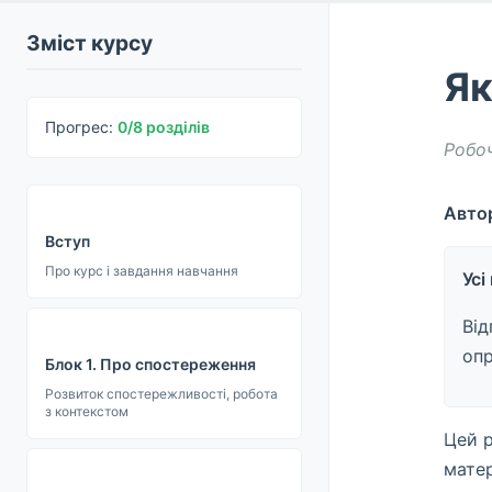
Зміст курсу
Як
Прогрес:
0/8 розділів
Робо
Автор
Вступ
Про курс і завдання навчання
Усі
Від
оп
Блок 1. Про спостереження
Розвиток спостережливості, робота
з контекстом
Цей р
матер