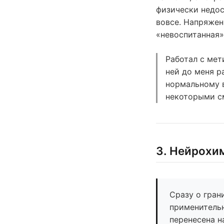
физически недос
вовсе. Напряжен
«невоспитанная»
Работал с мет
ней до меня р
нормальному в
некоторыми см
3. Нейрохим
Сразу о гран
применительн
перенесена н