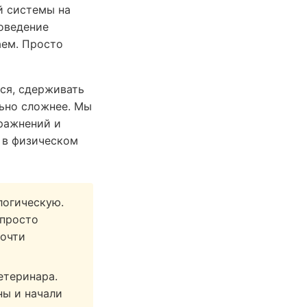
й системы на
поведение
аем. Просто
ся, сдерживать
льно сложнее. Мы
пражнений и
 в физическом
логическую.
 просто
почти
етеринара.
ы и начали