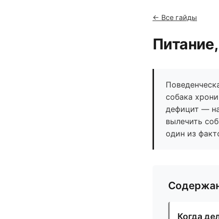
← Все гайды
Питание,
Поведенческа
собака хрони
дефицит — на
вылечить соб
один из факт
Содержа
Когда де