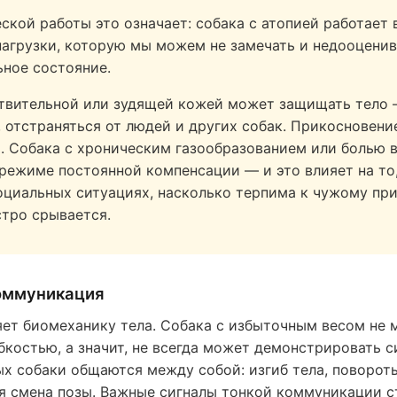
ской работы это означает: собака с атопией работает 
агрузки, которую мы можем не замечать и недооценив
ьное состояние.
ствительной или зудящей кожей может защищать тело 
 отстраняться от людей и других собак. Прикосновени
. Собака с хроническим газообразованием или болью 
режиме постоянной компенсации — и это влияет на то,
оциальных ситуациях, насколько терпима к чужому пр
стро срывается.
оммуникация
ет биомеханику тела. Собака с избыточным весом не 
бкостью, а значит, не всегда может демонстрировать с
 собаки общаются между собой: изгиб тела, повороты
я смена позы. Важные сигналы тонкой коммуникации с