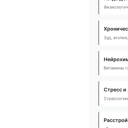
Физиологич
Хроничес
Зуд, атопи
Нейрохим
Витамины г
Стресс и
Стрессоген
Расстрой