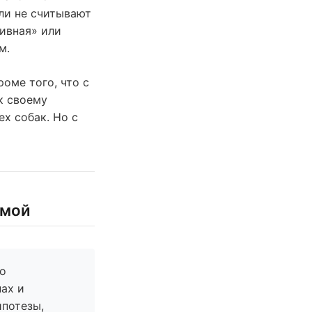
ли не считывают
сивная» или
м.
оме того, что с
к своему
х собак. Но с
емой
но
нах и
ипотезы,