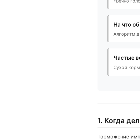
«Вечно гол
На что о
Алгоритм ди
Частые в
Сухой корм
1. Когда де
Торможение имп