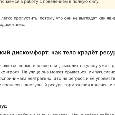
лючаемся в работу с поведением в полную силу.
легко пропустить, потому что они не выглядят как явн
недомогание.
кий дискомфорт: как тело крадёт ресу
 чешется ночью и плохо спит, выходит на улицу уже с 
контроля. На улице она может срываться, импульсивно
воспринимала нейтрально. Это не регресс и не упрямств
 процессы: доступный ресурс торможения конечен, и 
зуд
дит как «собака сидит и чешется». Чаще собака трётся