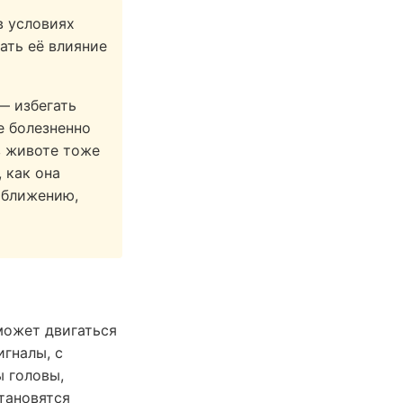
в условиях
ать её влияние
— избегать
е болезненно
в животе тоже
 как она
иближению,
может двигаться
игналы, с
 головы,
тановятся