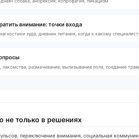
одная» собака, анорексия, копрофагия, пикацизм
братить внимание: точки входа
агностики зуда, дневник питания, когда к какому специалист
опросы
, лакомства, размачивание, вылизывание пола, поедание тра
ло не только в решениях
ульсов, переключение внимания, социальная коммуни