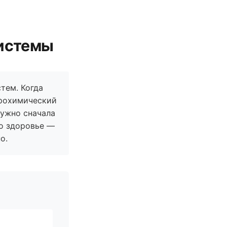
системы
тем. Когда
ейрохимический
нужно сначала
то здоровье —
о.