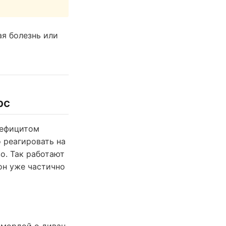
ая болезнь или
рс
дефицитом
 реагировать на
о. Так работают
он уже частично
 мордой о диван