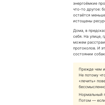
энергоёмкие про
что-то другое: 
остаётся меньше
истощены ресурс
Дома, в предска
себя. На улице,
можем расстраив
протоколов. И э
состоянии собак
Прежде чем и
Не потому чт
«лечить» пов
бессмысленно
Нормальный п
Потом — если