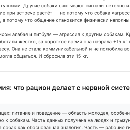
тупными. Другие собаки считывают сигналы неточно и
ие при встрече растёт — не потому что собака «агрес
, а потому что общение становится физически неполны
исом алабая и питбуля — агрессия к другим собакам. Кр
аботали жёстко, за короткое время она набрала +15 кг 
есу. Она не стала коммуникабельной и не полюбила все
огла общаться. И сбросила эти 15 кг.
ия: что рацион делает с нервной сист
ицах: питание и поведение — область молодая, особен
о к собакам. Часть данных получена на людях и грызу
а собак как обоснованная аналогия. Часть — рабочие г