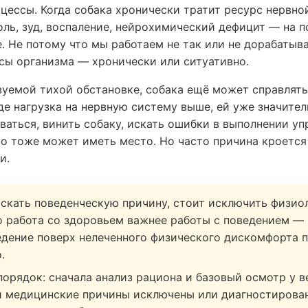
цессы. Когда собака хронически тратит ресурс нервно
боль, зуд, воспаление, нейрохимический дефицит — на 
. Не потому что мы работаем не так или не дорабатыв
ы организма — хронически или ситуативно.
зуемой тихой обстановке, собака ещё может справлять
 где нагрузка на нервную систему выше, ей уже значите
аться, винить собаку, искать ошибки в выполнении у
то тоже может иметь место. Но часто причина кроется
и.
скать поведенческую причину, стоит исключить физио
о работа со здоровьем важнее работы с поведением —
едение поверх нелеченного физического дискомфорта 
.
орядок: сначала анализ рациона и базовый осмотр у в
 медицинские причины исключены или диагностирован