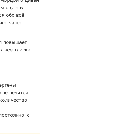
м о стену.
ся обо всё
уже, чаще
ып повышает
к всё так же,
ергены
 не лечится:
 количество
постоянно, с